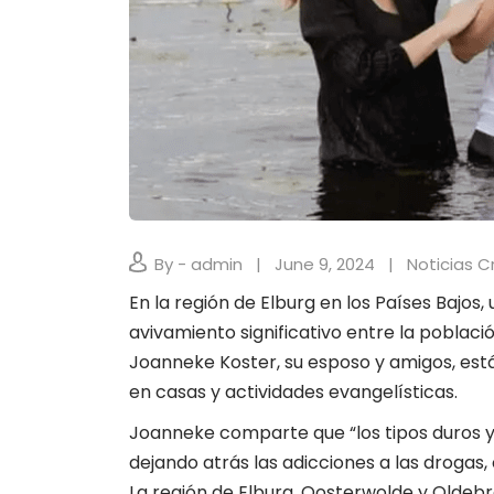
By - admin
June 9, 2024
Noticias C
En la región de Elburg en los Países Bajo
avivamiento significativo entre la poblaci
Joanneke Koster, su esposo y amigos, está
en casas y actividades evangelísticas.
Joanneke comparte que “los tipos duros y 
dejando atrás las adicciones a las drogas,
La región de Elburg, Oosterwolde y Oldeb