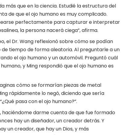
 más que en la ciencia. Estudié la estructura del
uenta de que el ojo humano es muy complicado.
alinearse perfectamente para capturar e interpretar
desalinea, la persona nacerá ciega”, afirma.
o, el Dr. Wang reflexionó sobre cómo se podían
 de tiempo de forma aleatoria. Al preguntarle a un
rando el ojo humano y un automóvil. Preguntó cuál
jo humano, y Ming respondió que el ojo humano es
imaginas cómo se formarían piezas de metal
Ming rápidamente lo negó, diciendo que sería
 “¿Qué pasa con el ojo humano?”.
ida, haciéndome darme cuenta de que fue formado
onces hay un diseñador, un creador detrás. Y
y un creador, que hay un Dios, y más