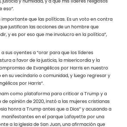
justicia y humildad, y a que mis líderes religiosos
e eso”.
importante que las políticas. Es un voto en contra
 que justifican las acciones de un hombre que
ir, y es por eso que me involucro en la política”,
 sus oyentes a “orar para que los líderes
ra a favor de la justicia, la misericordia y la
 compromiso de Evangélicos por Harris en nuestro
io en su vecindario o comunidad, y luego regresar y
gélicos por Harris”.
raham como plataforma para criticar a Trump y a
o de opinión de 2020, instó a las mujeres cristianas
esia honra a Trump antes que a Dios” y acusando a
 manifestantes en el parque Lafayette por una
ente a la iglesia de San Juan, una afirmación que