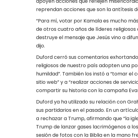
apoyen acciones que reflejen misericordia, 
reprendan acciones que son la antítesis d
“Para mí, votar por Kamala es mucho más 
de otros cuatro años de líderes religiosos
destruye el mensaje que Jesús vino a difund
dijo.
Duford cerró sus comentarios exhortando a
religiosos de nuestro país adopten una postu
humildad”. También los instó a “tomar el
sitio web” y a “realizar acciones de servic
compartir su historia con la campaña Evan
Duford ya ha utilizado su relación con G
sus partidarios en el pasado. En un artícul
a rechazar a Trump, afirmando que “la igl
Trump de lanzar gases lacrimógenos a los
sesión de fotos con la Biblia en la mano fr