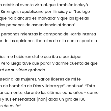
asistir al evento virtual, que también incluyó
zinger, republicano por Illinois, y el “teólogo
ue “la blancura es malvada” y que las iglesias
las personas de ascendencia africana”.
0 personas mientras la campaña de Harris intenta
r de las opiniones liberales de ella con respecto a
os me hubieran dicho que iba a participar
. Pero luego tuve que parar y darme cuenta de que
ord en su vídeo grabado.
edir a las mujeres, varios líderes de mi fe
e hombría de Dios y liderazgo”, continuó. “Esto
francamente, durante los últimos ocho años – como
 y sus enseñanzas [han] dado un giro de 180
n de mi fe”.