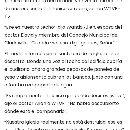
por las tormentas del tornado y envuelto alrededor
de una encuesta telefónica cercana, según
WTVF-
TV
.
“Ese es nuestro techo”, dijo Wanda Allen, esposa del
pastor David y miembro del Concejo Municipal de
Clarksville. “Cuando veo eso, digo gracias, Señor”.
El medio informó que el santuario de la iglesia es un
desastre. Donde una vez el techo del edificio cubría
el auditorio, ahora grandes pedazos de paneles de
yeso y aislamiento cubren los bancos, junto con una
alfombra empapada de agua.
“Es simplemente… lo único que puedo decir es ¡wow!”,
dijo el pastor Allen a
WTVF
. “No había descubierto
dónde está el campanario”.
“Nuestra iglesia realmente no está destruida, ese es
el edificio. Nosotros somos la iglesia. Somos la gente”,